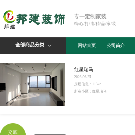
专一定制家装
精/心/打/造/精/品/家/装
全部商品分类
网站首页
公司简介

红星瑞马
2026-06-25
房屋信息：
113㎡
所在小区：红星瑞马
交底