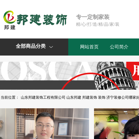
专一定制家装
精/心/打/造/精/品/家/装
全部商品分类
网站首页
公司简介

当前位置：
山东邦建装饰工程有限公司 山东邦建 邦建装饰 装饰 济宁装修公司哪家