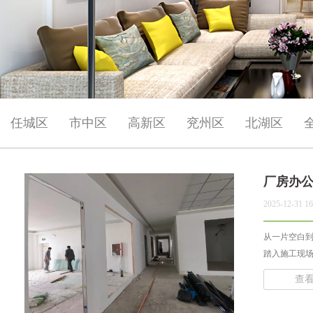
任城区
市中区
高新区
兖州区
北湖区
厂房办
2025-12-31 16
从一片空白
踏入施工现场
查