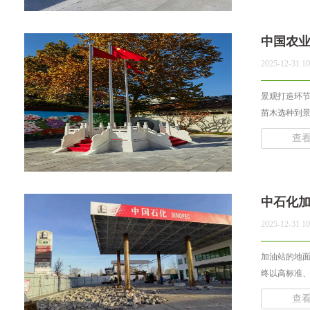
中国农
2025-12-31 10
景观打造环
苗木选种到景
查
中石化
2025-12-31 10
加油站的地
终以高标准、
查