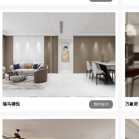
瑞马禧悦
万象府
预约设计