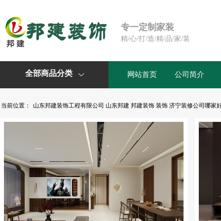
专一定制家装
精/心/打/造/精/品/家/装
全部商品分类
网站首页
公司简介

当前位置：
山东邦建装饰工程有限公司 山东邦建 邦建装饰 装饰 济宁装修公司哪家