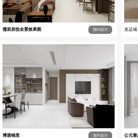
儒辰辰悦全景效果图
龙运城
预约设计
博观锦里
公元壹
预约设计