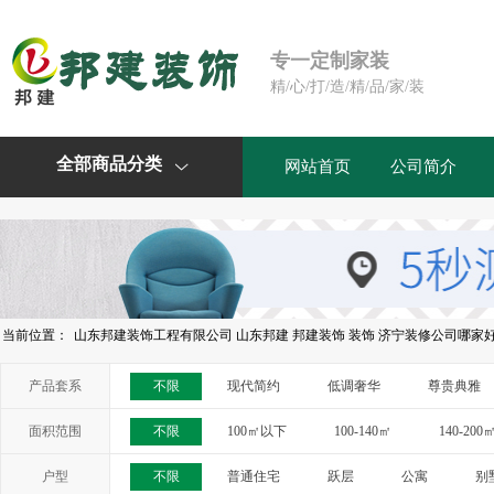
专一定制家装
精/心/打/造/精/品/家/装
全部商品分类
网站首页
公司简介

当前位置：
山东邦建装饰工程有限公司 山东邦建 邦建装饰 装饰 济宁装修公司哪家
产品套系
不限
现代简约
低调奢华
尊贵典雅
面积范围
不限
100㎡以下
100-140㎡
140-200
户型
不限
普通住宅
跃层
公寓
别