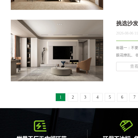
挑选沙
2026-08-06 11
标题一：不要
眼花缭乱。 
查
1
2
3
4
5
6
7