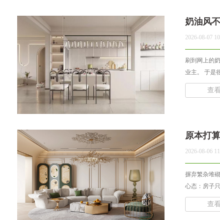
奶油风
2026-08-07 10
刷到网上的
业主。 于是
查
原本打
2026-08-06 11
摒弃繁杂堆砌
心态：房子只
查