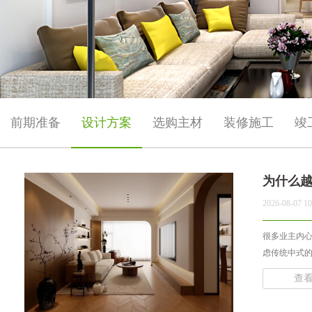
前期准备
设计方案
选购主材
装修施工
竣
为什么
2026-08-07 10
很多业主内
虑传统中式的
查