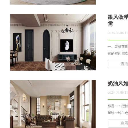
跟风做
需
2026-08-06 11
一、装修前期
富的空间层次
查
奶油风
2026-08-06 11
标题一：把控
屋统一纯白色
查