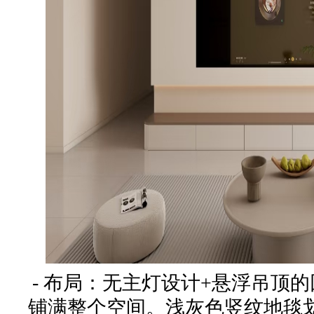
- 布局：无主灯设计+悬浮吊顶
铺满整个空间。浅灰色竖纹地毯